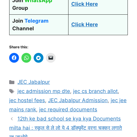
Join
WhatsApp
Click Here
Group
Join
Telegram
Click Here
Channel
Share this:
Categories
JEC Jabalpur
Tags
jec admission mp dte
,
jec cs branch allot
,
jec hostel fees
,
JEC Jabalpur Admission
,
jec jee
mains rank
,
jec required documents
12th ke bad school se kya kya Documents
milta hai : स्कूल से ले लो ये 4 डॉक्यूमेंट वरना चक्कर लगाते