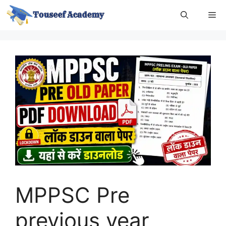
Skip
Me
to
content
MPPSC Pre
previous year